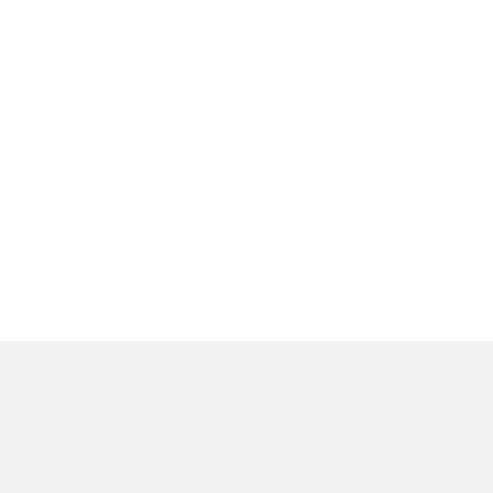
当前位置:
首 页
|
本科教育
|
正文
万
教学动态