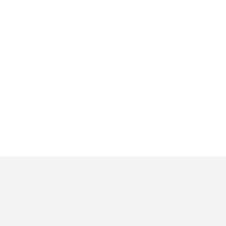
当前位置:
首 页
|
万博体育公告
|
正文